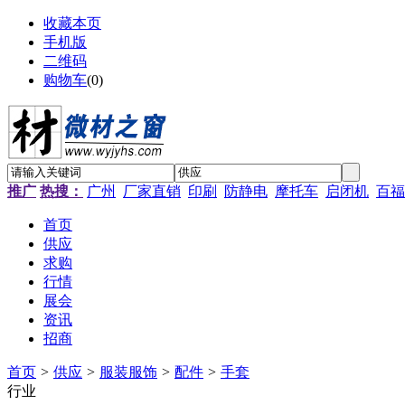
收藏本页
手机版
二维码
购物车
(
0
)
推广
热搜：
广州
厂家直销
印刷
防静电
摩托车
启闭机
百福
首页
供应
求购
行情
展会
资讯
招商
首页
>
供应
>
服装服饰
>
配件
>
手套
行业