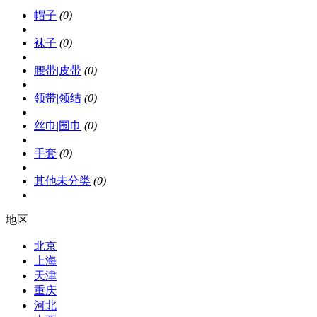
帽子
(0)
袜子
(0)
腰带|皮带
(0)
领带|领结
(0)
丝巾|围巾
(0)
手套
(0)
其他未分类
(0)
地区
北京
上海
天津
重庆
河北