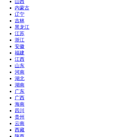
山西
内蒙古
辽宁
吉林
黑龙江
江苏
浙江
安徽
福建
江西
山东
河南
湖北
湖南
广东
广西
海南
四川
贵州
云南
西藏
陕西