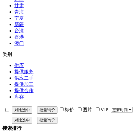
甘肃
青海
宁夏
新疆
台湾
香港
澳门
类别
供应
提供服务
供应二手
提供加工
提供合作
库存
标价
图片
VIP
搜索排行