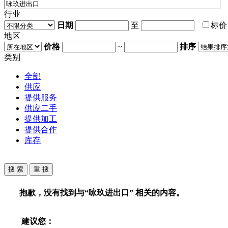
行业
日期
至
标
地区
价格
~
排序
类别
全部
供应
提供服务
供应二手
提供加工
提供合作
库存
抱歉，没有找到与“
咏玖进出口
” 相关的内容。
建议您：