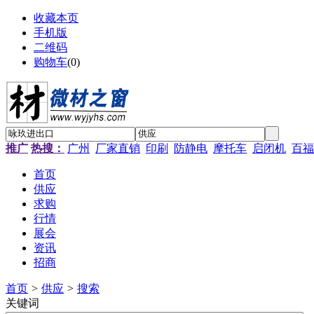
收藏本页
手机版
二维码
购物车
(
0
)
推广
热搜：
广州
厂家直销
印刷
防静电
摩托车
启闭机
百福
首页
供应
求购
行情
展会
资讯
招商
首页
>
供应
>
搜索
关键词