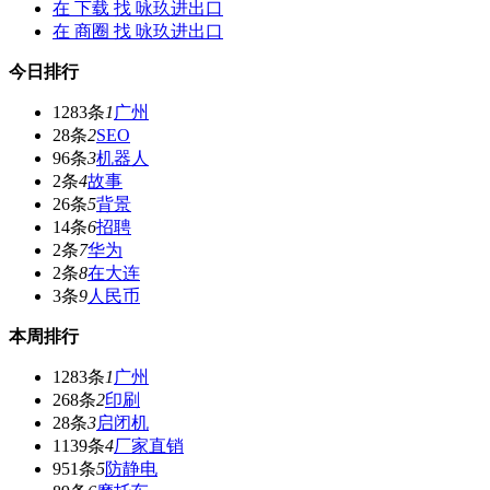
在
下载
找 咏玖进出口
在
商圈
找 咏玖进出口
今日排行
1283条
1
广州
28条
2
SEO
96条
3
机器人
2条
4
故事
26条
5
背景
14条
6
招聘
2条
7
华为
2条
8
在大连
3条
9
人民币
本周排行
1283条
1
广州
268条
2
印刷
28条
3
启闭机
1139条
4
厂家直销
951条
5
防静电