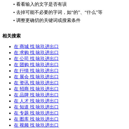
• 看看输入的文字是否有误
• 去掉可能不必要的字词，如“的”、“什么”等
• 调整更确切的关键词或搜索条件
相关搜索
在
商城
找 咏玖进出口
在
求购
找 咏玖进出口
在
公司
找 咏玖进出口
在
团购
找 咏玖进出口
在
行情
找 咏玖进出口
在
展会
找 咏玖进出口
在
资讯
找 咏玖进出口
在
招商
找 咏玖进出口
在
品牌
找 咏玖进出口
在
人才
找 咏玖进出口
在
知道
找 咏玖进出口
在
专题
找 咏玖进出口
在
图库
找 咏玖进出口
在
视频
找 咏玖进出口