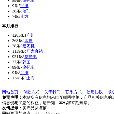
89条
6
摩托车
9条
7
经济
38条
8
治理
7条
9
南方
本月排行
1283条
1
广州
268条
2
印刷
28条
3
启闭机
1139条
4
厂家直销
951条
5
防静电
27条
6
韩国
89条
7
摩托车
9条
8
经济
1348条
9
上海
网站首页
|
付款方式
|
关于我们
|
联系方式
|
使用协议
|
版
免责声明：
本站所有信息均来自互联网搜集，产品相关信息的
信息侵犯了您的权益，请告知，本站将立刻删除。
友情提示：
买产品需谨慎
网站资讯与建议：wfzcw@qq.com