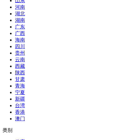
山东
河南
湖北
湖南
广东
广西
海南
四川
贵州
云南
西藏
陕西
甘肃
青海
宁夏
新疆
台湾
香港
澳门
类别