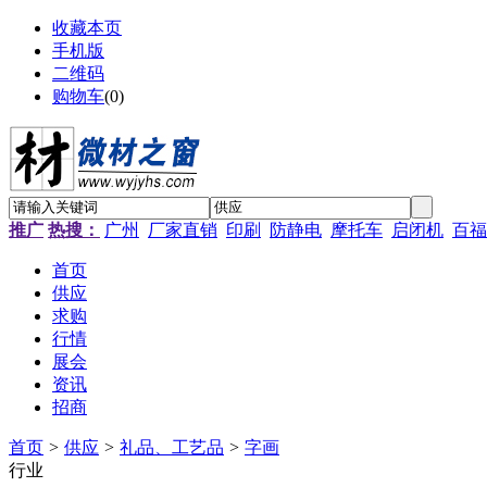
收藏本页
手机版
二维码
购物车
(
0
)
推广
热搜：
广州
厂家直销
印刷
防静电
摩托车
启闭机
百福
首页
供应
求购
行情
展会
资讯
招商
首页
>
供应
>
礼品、工艺品
>
字画
行业