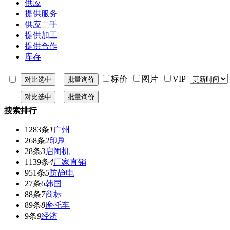
供应
提供服务
供应二手
提供加工
提供合作
库存
标价
图片
VIP
搜索排行
1283条
1
广州
268条
2
印刷
28条
3
启闭机
1139条
4
厂家直销
951条
5
防静电
27条
6
韩国
88条
7
商标
89条
8
摩托车
9条
9
经济