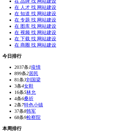
在
品牌
找 网站建设
在
人才
找 网站建设
在
知道
找 网站建设
在
专题
找 网站建设
在
图库
找 网站建设
在
视频
找 网站建设
在
下载
找 网站建设
在
商圈
找 网站建设
今日排行
2037条
1
疫情
899条
2
居民
81条
3
刘国梁
3条
4
女鞋
16条
5
林允
4条
6
桑祈
2条
7
特色小镇
37条
8
韩军
68条
9
检察院
本周排行