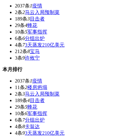
2037条
1
疫情
2条
2
马云入局预制菜
189条
3
目击者
29条
4
蜂花
10条
5
军事指挥
6条
6
分组出炉
4条
7
3天蒸发210亿美元
212条
8
宝马
3条
9
许攸宁
本月排行
2037条
1
疫情
11条
2
楼房坍塌
2条
3
马云入局预制菜
189条
4
目击者
29条
5
蜂花
10条
6
军事指挥
6条
7
分组出炉
4条
8
卡翁达
4条
9
3天蒸发210亿美元