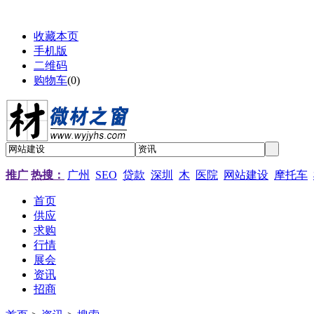
收藏本页
手机版
二维码
购物车
(
0
)
推广
热搜：
广州
SEO
贷款
深圳
木
医院
网站建设
摩托车
首页
供应
求购
行情
展会
资讯
招商