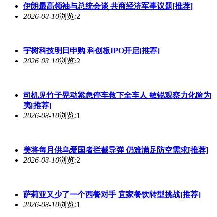
台风白海豚在浙江乐清二次登陆 13级强风来袭[推荐]
2026-08-10
浏览:1
怎么给孩子科学吹空调 避风防寒有妙招[推荐]
2026-08-10
浏览:1
台风白海豚已减弱为台风级 路径多变引发关注[推荐]
2026-08-10
浏览:2
伊朗最高领袖与总统会谈 共商经济军事议题[推荐]
2026-08-10
浏览:2