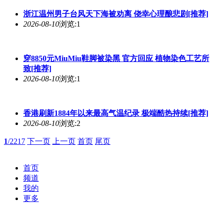
萨莉亚又少了一个西餐对手 宜家餐饮转型挑战[推荐]
2026-08-10
浏览:1
灌溉水坝被隔成鱼塘 村民投诉20余年 官方成立调查组回
应关切[推荐]
2026-08-10
浏览:1
老人第5次失联 社区再“破门”救人 台风下的紧急救援[推
荐]
2026-08-10
浏览:1